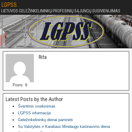
LGPSS
LIETUVOS GELEŽINKELININKŲ PROFESINIŲ SĄJUNGŲ SUSIVIENIJIMAS
Rita
Posts: 9
Latest Posts by the Author
Šventinis sveikinimas
LGPSS informacija
Geležinkelininkų dienai paminėti
Su Valstybės ir Karaliaus Mindaugo karūnavimo diena