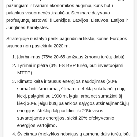
pažangiam ir tvariam ekonomikos augimui, kuris būtų
palankus visuomenės įtraukčiai. Seminare dalyvavo
profsąjungų atstovai iš Lenkijos, Latvijos, Lietuvos, Estijos ir
Jungtinės Karalystės.
Strategijoje nustatyti penki pagrindiniai tikslai, kurias Europos
sąjunga nori pasiekti iki 2020 m.
Įdarbinimas (75% 20-65 amžiaus žmonių turėtų dirbti)
Tyrimai ir plėtra (3% ES BVP turėtų būti investuojami
MTTP)
Klimato kaita ir tausus energijos naudojimas (20%
sumažinti išmetamą , šiltnamio efektą sukeliančių dujų
kiekį, palyginti su 1990 m. lygiu, arba net sumažinti šį
kiekį 30%, jeigu būtų palankios sąlygos atsinaujinančiųjų
energijos išteklių dalį padidinti iki 20% visos
suvartojamos energijos, siekti 20% efektyvesnio
energijos vartojimo.
Švietimas (mokyklos nebaigusių asmenų dalis turėtų būti