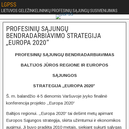
LGPSS
LIETUVOS GELEŽINKELININKŲ PROFESINIŲ SĄJUNGŲ SUSIVIENIJIMAS
PROFESINIŲ SĄJUNGŲ
BENDRADARBIAVIMO STRATEGIJA
,,EUROPA 2020’’
PROFESINIŲ SĄJUNGŲ BENDRADARBIAVIMAS
BALTIJOS JŪROS REGIONE IR EUROPOS
SĄJUNGOS
STRATEGIJA ,,EUROPA 2020’’
Š. m. balandžio 4-5 dienomis Varšuvoje įvyko finalinė
konferencija projekto ,,Europa 2020‘‘
Baltijos regionui. ,,Europa 2020‘‘ tai dešimt metų apimant
Europos Sąjungos strategija, skirta užimtumui ir ekonomikos
augimui. Ji buvo pradėta 2010 metais, siekiant sukurti sąlygas