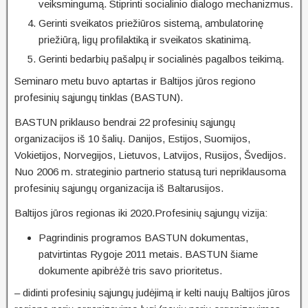
veiksmingumą. Stiprinti socialinio dialogo mechanizmus.
Gerinti sveikatos priežiūros sistemą, ambulatorinę
priežiūrą, ligų profilaktiką ir sveikatos skatinimą.
Gerinti bedarbių pašalpų ir socialinės pagalbos teikimą.
Seminaro metu buvo aptartas ir Baltijos jūros regiono
profesinių sąjungų tinklas (BASTUN).
BASTUN priklauso bendrai 22 profesinių sąjungų
organizacijos iš 10 šalių. Danijos, Estijos, Suomijos,
Vokietijos, Norvegijos, Lietuvos, Latvijos, Rusijos, Švedijos.
Nuo 2006 m. strateginio partnerio statusą turi nepriklausoma
profesinių sąjungų organizacija iš Baltarusijos.
Baltijos jūros regionas iki 2020.Profesinių sąjungų vizija:
Pagrindinis programos BASTUN dokumentas,
patvirtintas Rygoje 2011 metais. BASTUN šiame
dokumente apibrėžė tris savo prioritetus.
– didinti profesinių sąjungų judėjimą ir kelti naujų Baltijos jūros