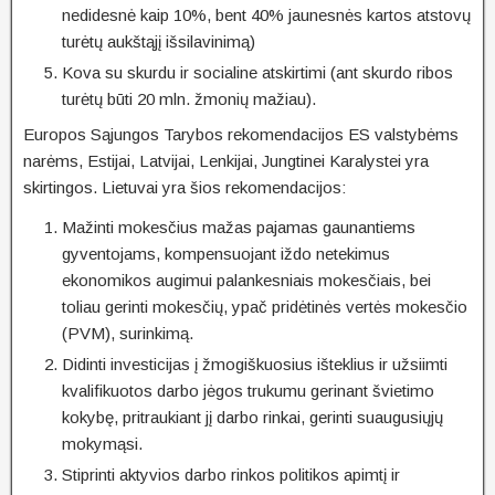
nedidesnė kaip 10%, bent 40% jaunesnės kartos atstovų
turėtų aukštąjį išsilavinimą)
Kova su skurdu ir socialine atskirtimi (ant skurdo ribos
turėtų būti 20 mln. žmonių mažiau).
Europos Sąjungos Tarybos rekomendacijos ES valstybėms
narėms, Estijai, Latvijai, Lenkijai, Jungtinei Karalystei yra
skirtingos. Lietuvai yra šios rekomendacijos:
Mažinti mokesčius mažas pajamas gaunantiems
gyventojams, kompensuojant iždo netekimus
ekonomikos augimui palankesniais mokesčiais, bei
toliau gerinti mokesčių, ypač pridėtinės vertės mokesčio
(PVM), surinkimą.
Didinti investicijas į žmogiškuosius išteklius ir užsiimti
kvalifikuotos darbo jėgos trukumu gerinant švietimo
kokybę, pritraukiant jį darbo rinkai, gerinti suaugusiųjų
mokymąsi.
Stiprinti aktyvios darbo rinkos politikos apimtį ir