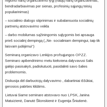
regiono narių organizavimo lygį (naujų narių organizavimas,
bendradarbiavimas per sienas, profesinių sąjungų teisių
populiarinimas)
– socialinio dialogo stiprinimas ir subalansuota socialinių
partnerių atstovavimo veikla
– darbo mobilumas sąžiningomis sąlygomis bei apsauga
prieš socialinį dempingą (,,Ne- socialiniam dempingui, taip tik
laisvam judėjimui‘‘)
Seminarą organizavo Lenkijos profsąjungos OPZZ.
Seminaro apibendrinimo metu kiekviena dalyvavusi šalis
galėjo pasisakyti, padiskutuoti, pasidalinti savo šalies
problemomis.
Diskusija dėl darbuotojų dalyvavimo , dabartiniai iššūkiai,
gerosios patirties kliūtims.
Lietuvai šiame seminare atstovavo nuo LPSK, Janina
Matuizienė, Danutė Šlionskienė ir Eugenija Šniutienė.