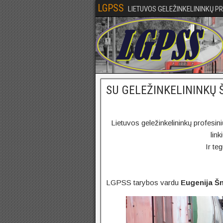
LGPSS
LIETUVOS GELEŽINKELININKŲ P
SU GELEŽINKELININKŲ 
Lietuvos geležinkelininkų profesin
lin
Ir te
LGPSS tarybos vardu
Eugenija Šn