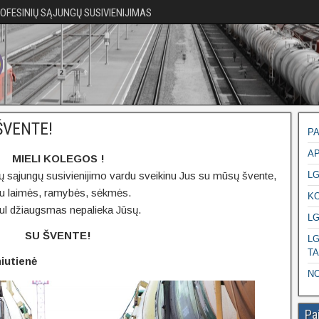
ROFESINIŲ SĄJUNGŲ SUSIVIENIJIMAS
ŠVENTE!
PA
AP
MIELI KOLEGOS !
ių sąjungų susivienijimo vardu sveikinu Jus su mūsų švente,
L
kiu laimės, ramybės, sėkmės.
K
gul džiaugsmas nepalieka Jūsų.
LG
SU ŠVENTE!
LG
T
iutienė
NO
Pa