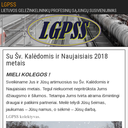
LGPSS
LIETUVOS GELEŽINKELININKŲ PROFESINIŲ SĄJUNGŲ SUSIVIENIJIMAS
Su Šv. Kalėdomis ir Naujaisiais 2018
metais
MIELI KOLEGOS !
Sveikiname Jus ir Jūsų artimuosius su Šv. Kalėdomis ir
Naujaisiais metais. Tegul niekuomet nepritrūksta Jums
džiaugsmo ir šilumos. Tetampa Jums tvirta atrama išmintingi
draugai ir patikimi partneriai. Meilė telydi Jūsų šeimas,
jaukumas – Jūsų namus, o sėkmė – Jūsų darbą.
LGPSS kolektyvas.