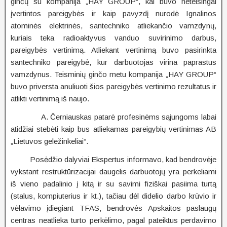
ginčų su kompanija „HAY GROUP“, kai buvo neteisingai
įvertintos pareigybės ir kaip pavyzdį nurodė Ignalinos
atominės elektrinės, santechniko atliekančio vamzdynų,
kuriais teka radioaktyvus vanduo suvirinimo darbus,
pareigybės vertinimą. Atliekant vertinimą buvo pasirinkta
santechniko pareigybė, kur darbuotojas virina paprastus
vamzdynus. Teisminių ginčo metu kompanija „HAY GROUP“
buvo priversta anuliuoti šios pareigybės vertinimo rezultatus ir
atlikti vertinimą iš naujo.
A. Černiauskas patarė profesinėms sąjungoms labai
atidžiai stebėti kaip bus atliekamas pareigybių vertinimas AB
„Lietuvos geležinkeliai“.
Posėdžio dalyviai Ekspertus informavo, kad bendrovėje
vykstant restruktūrizacijai daugelis darbuotojų yra perkeliami
iš vieno padalinio į kitą ir su savimi fiziškai pasiima turtą
(stalus, kompiuterius ir kt.), tačiau dėl didelio darbo krūvio ir
vėlavimo įdiegiant TFAS, bendrovės Apskaitos paslaugų
centras neatlieka turto perkėlimo, pagal pateiktus perdavimo