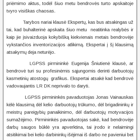
priėmimo aktus, todėl šiuo metu bendrovės turto apskaitoje
tvyro visiškas chaosas.
Tarybos nariai klausė Ekspertų, kas bus atsakingas už
tai, kad buhalterinė apskaita šiuo metu neatitinka realybės ir
kaip jie įsivaizduoja kokybišką kiekvienais metais bendrovėje
vykstančios inventorizacijos atlikimą. Ekspertai į šį klausimą
atsakymų deja neturėjo.
LGPSS pirmininkė Eugenija Šniutienė klausė, ar
bendrovė turi su profesinėmis sąjungomis derinti darbuotojų
kasmetinių atostogų grafikus. Ekspertai atsakė kad bendrovė
vadovaujantis LR DK neprivalo to daryti.
LGPSS pirmininkės pavaduotojas Jonas Vainauskas
kėlė klausimą dėl kelio darbuotojų trūkumo, dėl brigadininkų ir
meistrų pareigybių panaikinimo, dėl darbuotojų motyvacijos
sumažėjimo. Pirmininkės pavaduotojas sakė, kad bendrovėje
darbų saugos būklė yra apverktina, tai įrodo ir nelaimingi
atsitikimai bei kelio darbininkų išėjimai iš darbo ne pavieniui bet