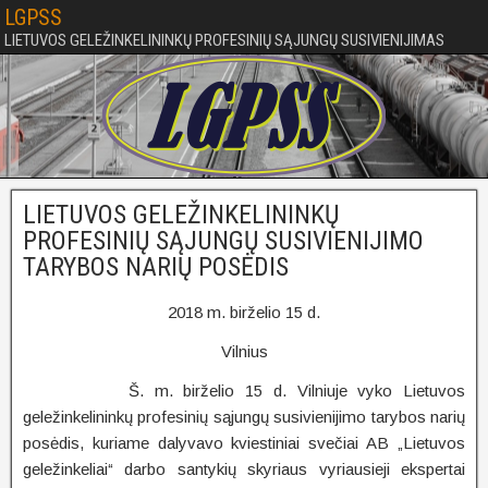
LGPSS
LIETUVOS GELEŽINKELININKŲ PROFESINIŲ SĄJUNGŲ SUSIVIENIJIMAS
LIETUVOS GELEŽINKELININKŲ
PROFESINIŲ SĄJUNGŲ SUSIVIENIJIMO
TARYBOS NARIŲ POSĖDIS
2018 m. birželio 15 d.
Vilnius
Š. m. birželio 15 d. Vilniuje vyko Lietuvos
geležinkelininkų profesinių sąjungų susivienijimo tarybos narių
posėdis, kuriame dalyvavo kviestiniai svečiai AB „Lietuvos
geležinkeliai“ darbo santykių skyriaus vyriausieji ekspertai