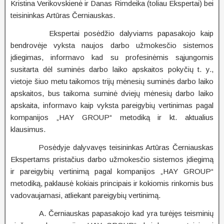
Kristina Verikovskienė ir Danas Rimdeika (toliau Ekspertai) bei
teisininkas Artūras Černiauskas.
Ekspertai posėdžio dalyviams papasakojo kaip
bendrovėje vyksta naujos darbo užmokesčio sistemos
įdiegimas, informavo kad su profesinėmis sąjungomis
susitarta dėl suminės darbo laiko apskaitos pokyčių t. y.,
vietoje šiuo metu taikomos trijų mėnesių suminės darbo laiko
apskaitos, bus taikoma suminė dviejų mėnesių darbo laiko
apskaita, informavo kaip vyksta pareigybių vertinimas pagal
kompanijos „HAY GROUP“ metodiką ir kt. aktualius
klausimus.
Posėdyje dalyvavęs teisininkas Artūras Černiauskas
Ekspertams pristačius darbo užmokesčio sistemos įdiegimą
ir pareigybių vertinimą pagal kompanijos „HAY GROUP“
metodiką, paklausė kokiais principais ir kokiomis rinkomis bus
vadovaujamasi, atliekant pareigybių vertinimą.
A. Černiauskas papasakojo kad yra turėjęs teisminių