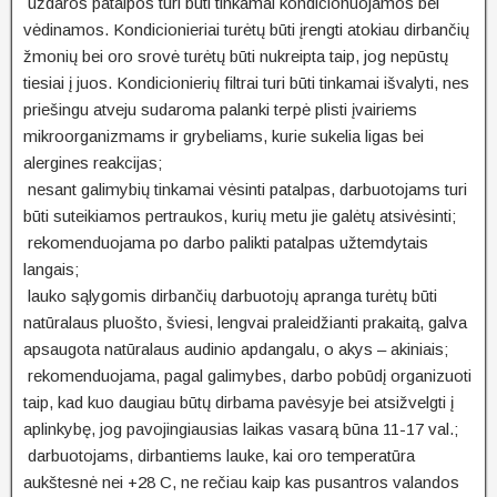
uždaros patalpos turi būti tinkamai kondicionuojamos bei
vėdinamos. Kondicionieriai turėtų būti įrengti atokiau dirbančių
žmonių bei oro srovė turėtų būti nukreipta taip, jog nepūstų
tiesiai į juos. Kondicionierių filtrai turi būti tinkamai išvalyti, nes
priešingu atveju sudaroma palanki terpė plisti įvairiems
mikroorganizmams ir grybeliams, kurie sukelia ligas bei
alergines reakcijas;
nesant galimybių tinkamai vėsinti patalpas, darbuotojams turi
būti suteikiamos pertraukos, kurių metu jie galėtų atsivėsinti;
rekomenduojama po darbo palikti patalpas užtemdytais
langais;
lauko sąlygomis dirbančių darbuotojų apranga turėtų būti
natūralaus pluošto, šviesi, lengvai praleidžianti prakaitą, galva
apsaugota natūralaus audinio apdangalu, o akys – akiniais;
rekomenduojama, pagal galimybes, darbo pobūdį organizuoti
taip, kad kuo daugiau būtų dirbama pavėsyje bei atsižvelgti į
aplinkybę, jog pavojingiausias laikas vasarą būna 11-17 val.;
darbuotojams, dirbantiems lauke, kai oro temperatūra
aukštesnė nei +28 C, ne rečiau kaip kas pusantros valandos