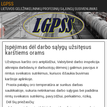
LGPSS
LIETUVOS GELEŽINKELININKŲ PROFESINIŲ SĄJUNGŲ SUSIVIENIJIMAS
Įspėjimas dėl darbo sąlygų užsitęsus
karštiems orams
Užsitęsus karšto oro antplūdžiui, Valstybinė darbo inspekcija
atkreipia darbdavių ir darbuotojų dėmesį į galimus pavojus ir
rimtus sveikatos sutrikimus, kuriuos iššaukia buvimas
karštoje aplinkoje.
Prasta patalpų oro temperatūra ar sunkus darbas
saulėkaitoje, sukuria netinkamas darbo sąlygas bei padidina
rimtų sveikatos sutrikimų, pavyzdžiui, perkaitimo, riziką.
Dėl šių priežasčių: