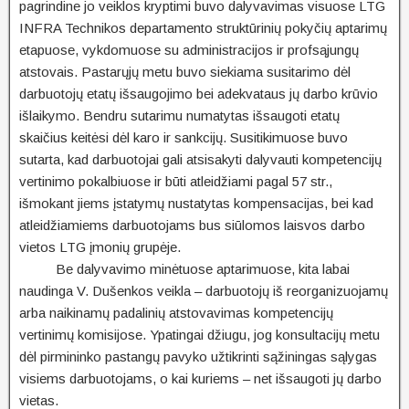
pagrindine jo veiklos kryptimi buvo dalyvavimas visuose LTG
INFRA Technikos departamento struktūrinių pokyčių aptarimų
etapuose, vykdomuose su administracijos ir profsąjungų
atstovais. Pastarųjų metu buvo siekiama susitarimo dėl
darbuotojų etatų išsaugojimo bei adekvataus jų darbo krūvio
išlaikymo. Bendru sutarimu numatytas išsaugoti etatų
skaičius keitėsi dėl karo ir sankcijų. Susitikimuose buvo
sutarta, kad darbuotojai gali atsisakyti dalyvauti kompetencijų
vertinimo pokalbiuose ir būti atleidžiami pagal 57 str.,
išmokant jiems įstatymų nustatytas kompensacijas, bei kad
atleidžiamiems darbuotojams bus siūlomos laisvos darbo
vietos LTG įmonių grupėje.
Be dalyvavimo minėtuose aptarimuose, kita labai
naudinga V. Dušenkos veikla – darbuotojų iš reorganizuojamų
arba naikinamų padalinių atstovavimas kompetencijų
vertinimų komisijose. Ypatingai džiugu, jog konsultacijų metu
dėl pirmininko pastangų pavyko užtikrinti sąžiningas sąlygas
visiems darbuotojams, o kai kuriems – net išsaugoti jų darbo
vietas.