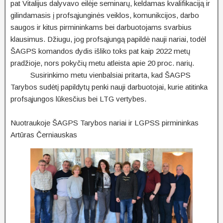
pat Vitalijus dalyvavo eilėje seminarų, keldamas kvalifikaciją ir
gilindamasis į profsąjunginės veiklos, komunikcijos, darbo
saugos ir kitus pirmininkams bei darbuotojams svarbius
klausimus. Džiugu, jog profsąjungą papildė nauji nariai, todėl
ŠAGPS komandos dydis išliko toks pat kaip 2022 metų
pradžioje, nors pokyčių metu atleista apie 20 proc. narių.
Susirinkimo metu vienbalsiai pritarta, kad ŠAGPS
Tarybos sudėtį papildytų penki nauji darbuotojai, kurie atitinka
profsąjungos lūkesčius bei LTG vertybes.
Nuotraukoje
ŠAGPS
Tarybos nariai ir
LGPSS
pirmininkas
Artūras Černiauskas