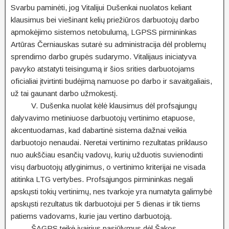
Svarbu paminėti, jog Vitalijui Dušenkai nuolatos keliant
klausimus bei viešinant kelių priežiūros darbuotojų darbo
apmokėjimo sistemos netobulumą, LGPSS pirmininkas
Artūras Černiauskas sutarė su administracija dėl problemų
sprendimo darbo grupės sudarymo. Vitalijaus iniciatyva
pavyko atstatyti teisingumą ir šios srities darbuotojams
oficialiai įtvirtinti budėjimą namuose po darbo ir savaitgaliais,
už tai gaunant darbo užmokestį.
V. Dušenka nuolat kėlė klausimus dėl profsąjungų
dalyvavimo metiniuose darbuotojų vertinimo etapuose,
akcentuodamas, kad dabartinė sistema dažnai veikia
darbuotojo nenaudai. Neretai vertinimo rezultatas priklauso
nuo aukščiau esančių vadovų, kurių užduotis suvienodinti
visų darbuotojų atlyginimus, o vertinimo kriterijai ne visada
atitinka LTG vertybes. Profsąjungos pirmininkas negali
apskųsti tokių vertinimų, nes tvarkoje yra numatyta galimybė
apskųsti rezultatus tik darbuotojui per 5 dienas ir tik tiems
patiems vadovams, kurie jau vertino darbuotoją.
ŠAGPS teikė įvairius pasiūlymus dėl Šakos