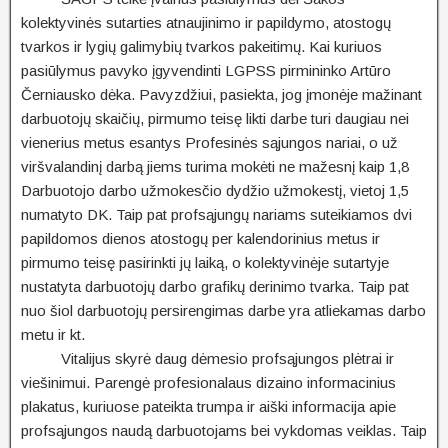
kolektyvinės sutarties atnaujinimo ir papildymo, atostogų
tvarkos ir lygių galimybių tvarkos pakeitimų. Kai kuriuos
pasiūlymus pavyko įgyvendinti LGPSS pirmininko Artūro
Černiausko dėka. Pavyzdžiui, pasiekta, jog įmonėje mažinant
darbuotojų skaičių, pirmumo teisę likti darbe turi daugiau nei
vienerius metus esantys Profesinės sąjungos nariai, o už
viršvalandinį darbą jiems turima mokėti ne mažesnį kaip 1,8
Darbuotojo darbo užmokesčio dydžio užmokestį, vietoj 1,5
numatyto DK. Taip pat profsąjungų nariams suteikiamos dvi
papildomos dienos atostogų per kalendorinius metus ir
pirmumo teisę pasirinkti jų laiką, o kolektyvinėje sutartyje
nustatyta darbuotojų darbo grafikų derinimo tvarka. Taip pat
nuo šiol darbuotojų persirengimas darbe yra atliekamas darbo
metu ir kt.
Vitalijus skyrė daug dėmesio profsąjungos plėtrai ir
viešinimui. Parengė profesionalaus dizaino informacinius
plakatus, kuriuose pateikta trumpa ir aiški informacija apie
profsąjungos naudą darbuotojams bei vykdomas veiklas. Taip