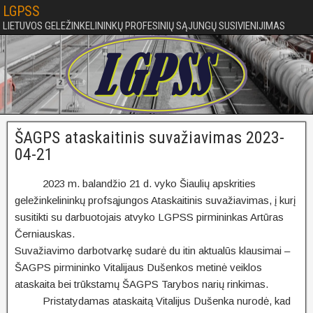
LGPSS
LIETUVOS GELEŽINKELININKŲ PROFESINIŲ SĄJUNGŲ SUSIVIENIJIMAS
ŠAGPS ataskaitinis suvažiavimas 2023-
04-21
2023 m. balandžio 21 d. vyko Šiaulių apskrities
geležinkelininkų profsąjungos Ataskaitinis suvažiavimas, į kurį
susitikti su darbuotojais atvyko LGPSS pirmininkas Artūras
Černiauskas.
Suvažiavimo darbotvarkę sudarė du itin aktualūs klausimai –
ŠAGPS pirmininko Vitalijaus Dušenkos metinė veiklos
ataskaita bei trūkstamų ŠAGPS Tarybos narių rinkimas.
Pristatydamas ataskaitą Vitalijus Dušenka nurodė, kad