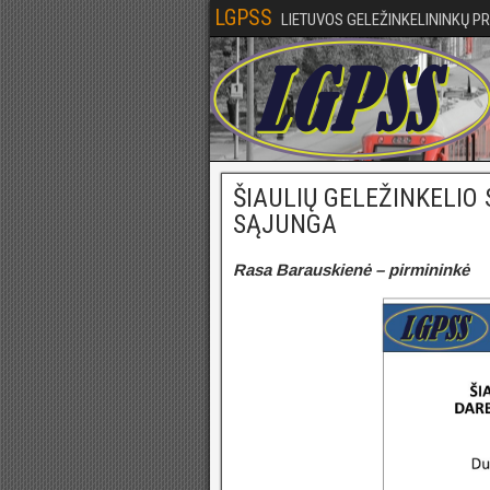
LGPSS
LIETUVOS GELEŽINKELININKŲ P
ŠIAULIŲ GELEŽINKELIO
SĄJUNGA
Rasa Barauskienė – p
irmininkė