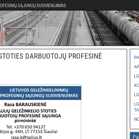
ROFESINIŲ SĄJUNGŲ SUSIVIENIJIMAS
 STOTIES DARBUOTOJŲ PROFESINĖ
PA
AP
L
K
LG
LG
T
NO
Pa