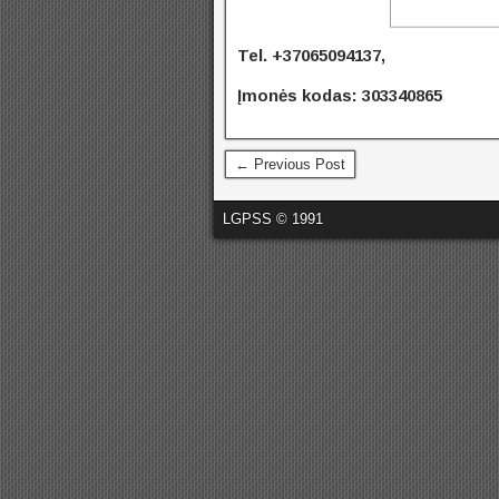
Tel. +37065094137,
Įmonės kodas: 303340865
← Previous Post
LGPSS © 1991