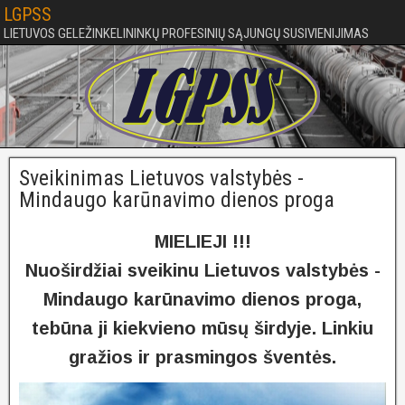
LGPSS
LIETUVOS GELEŽINKELININKŲ PROFESINIŲ SĄJUNGŲ SUSIVIENIJIMAS
Sveikinimas Lietuvos valstybės -
Mindaugo karūnavimo dienos proga
MIELIEJI !!!
Nuoširdžiai sveikinu Lietuvos valstybės -
Mindaugo karūnavimo dienos proga,
tebūna ji kiekvieno mūsų širdyje. Linkiu
gražios ir prasmingos šventės.